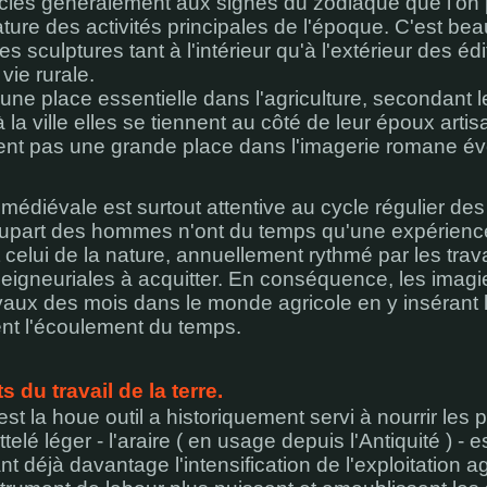
ciés généralement aux signes du zodiaque que l'on 
ature des activités principales de l'époque. C'est be
s sculptures tant à l'intérieur qu'à l'extérieur des éd
vie rurale.
e place essentielle dans l'agriculture, secondant l
 la ville elles se tiennent au côté de leur époux art
ent pas une grande place dans l'imagerie romane évo
 médiévale est surtout attentive au cycle régulier des
lupart des hommes n'ont du temps qu'une expérience
t celui de la nature, annuellement rythmé par les tr
igneuriales à acquitter. En conséquence, les imagie
vaux des mois dans le monde agricole en y insérant
nt l'écoulement du temps.
s du travail de la terre.
'est la houe outil a historiquement servi à nourrir les
telé léger - l'araire ( en usage depuis l'Antiquité ) -
nt déjà davantage l'intensification de l'exploitation a