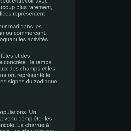
peut entrevoir avec
aucoup plus rarement,
ifices représentent
eur mari dans les
isan ou commerçant.
quant les activités
 fêtes et des
 concrète : le temps
avaux des champs et les
rs ont représenté le
 les signes du zodiaque
 populations. Un
 est venu compléter les
gricole. La charrue à