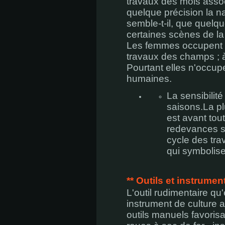
travaux des mois asso
quelque précision la n
semble-t-il, que quelque
certaines scènes de la 
Les femmes occupent un
travaux des champs ; à
Pourtant elles n'occup
humaines.
La sensibilité
saisons.La p
est avant tou
redevances se
cycle des tra
qui symbolise
**
Outils et instrument
L'outil rudimentaire qu
instrument de culture at
outils manuels favorisa