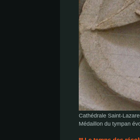
Cathédrale Saint-Lazare
Médaillon du tympan évo
** Le temps des récol