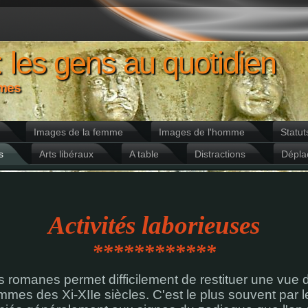
: les gens au quotidien
mmes
Images de la femme
Images de l'homme
Statut
s
Arts libéraux
A table
Distractions
Dépla
Activités laborieuses
************
 romanes permet difficilement de restituer une vue
es des Xi-XIIe siècles. C'est le plus souvent par l