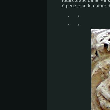
roues à soc de fer - in
à peu selon la nature d