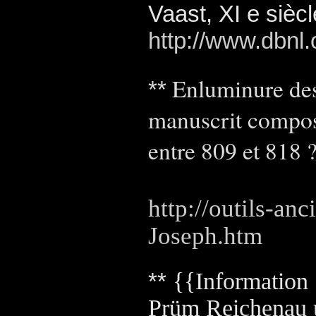
Vaast, XI e siècl
http://www.dbnl.
Enluminure des
**
manuscrit composé
entre 809 et 818 
http://outils-anc
Joseph.htm
**
{{Information
Prüm Reichena