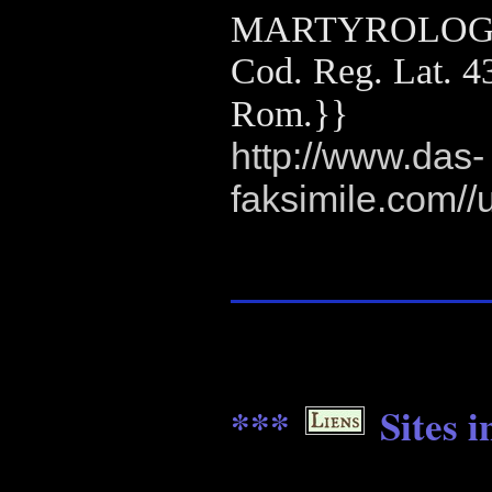
MARTYROLOGI
Cod. Reg. Lat. 43
Rom.}}
http://www.das-
faksimile.com//
_______________
***
Sites i