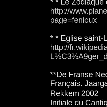
* * Le Zodiaque 
http://www.plane
page=fenioux
* * Eglise saint
http://fr.wikipe
L%C3%A9ger_d
**
De Franse Ned
Français. Jaarga
Rekkem 2002
Initiale du Cant