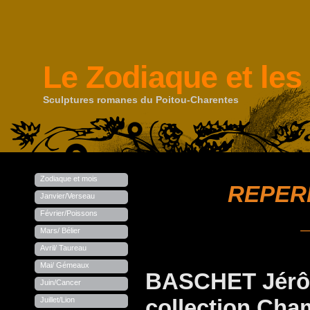
Le Zodiaque et les
Sculptures romanes du Poitou-Charentes
Zodiaque et mois
REPER
Janvier/Verseau
Février/Poissons
Mars/ Bélier
Avril/ Taureau
Mai/ Gémeaux
BASCHET Jérôme
Juin/Cancer
collection Cha
Juillet/Lion