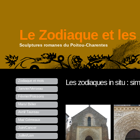
Le Zodiaque et les
Sculptures romanes du Poitou-Charentes
Les zodiaques in situ : sim
Zodiaque et mois
Janvier/Verseau
Février/Poissons
Mars/ Bélier
Avril/ Taureau
Mai/ Gémeaux
Juin/Cancer
Juillet/Lion