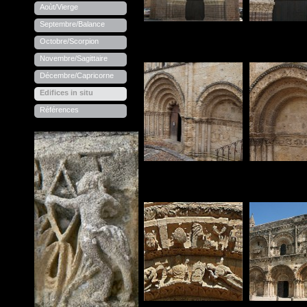
Aoùt/Vierge
Septembre/Balance
Octobre/Scorpion
Novembre/Sagittaire
Décembre/Capricorne
Edifices in situ
Références