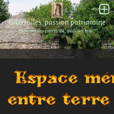
Buxerolles, passion patrimoine
Mémoire des pierres au " pays des buis "